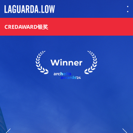
Lauguarda Low
CREDAWARD银奖